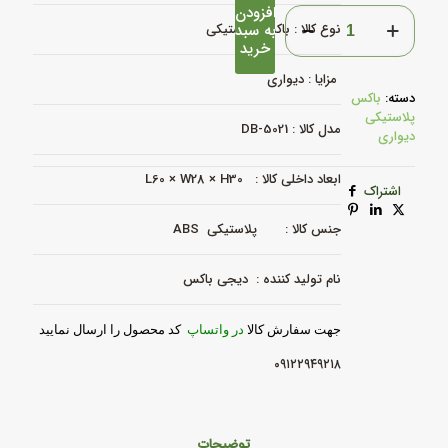
افزودن
باکس
به سبد
نوع کالا : باکس پلاستیکی
پلاستیکی
خرید
-
DB-
مزایا : دیواری
5021
دسته:
باکس
عدد
پلاستیکی
مدل کالا : DB-5021
دیواری
ابعاد داخلی کالا : L60 × W28 × H30
اشتراک
جنس کالا : پلاستیکی ABS
نام تولید کننده : دیجی باکس
جهت سفارش کالا
در واتساپ
کد محصول را ارسال نمایید
۰۹۱۲۲۹۴۹۲۱۸
توضیحات