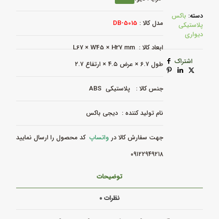
-
DB-
دسته:
باکس
5015
مدل کالا :
DB-5015
پلاستیکی
عدد
دیواری
ابعاد کالا : L67 × W45 × H27 mm
اشتراک
طول ۶.۷ × عرض ۴.۵ × ارتفاع ۲.۷
جنس کالا : پلاستیکی ABS
نام تولید کننده : دیجی باکس
جهت سفارش کالا در
واتساپ
کد محصول را ارسال نمایید
۰۹۱۲۲۹۴۹۲۱۸
توضیحات
نظرات
۰