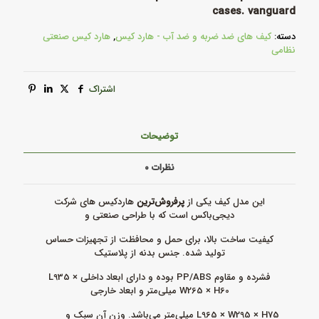
cases. vanguard
دسته:
کیف های ضد ضربه و ضد آب - هارد کیس
,
هارد کیس صنعتی
نظامی
اشتراک
توضیحات
نظرات
۰
این مدل کیف یکی از
پرفروش‌ترین
هاردکیس های شرکت
دیجی‌باکس است که با طراحی صنعتی و
کیفیت ساخت بالا، برای حمل و محافظت از تجهیزات حساس
تولید شده. جنس بدنه از پلاستیک
فشرده و مقاوم PP/ABS بوده و دارای ابعاد داخلی L935 ×
W265 × H60 میلی‌متر و ابعاد خارجی
L965 × W295 × H75 میلی‌متر می‌باشد. وزن آن سبک و