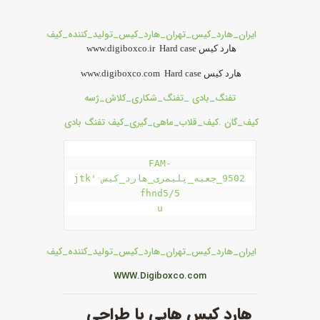
ایران_هارد_کیس_تهران_هارد_کیس_تولید_کننده_کیف
هارد کیس www.digiboxco.ir Hard case
هارد کیس www.digiboxco.com Hard case
تفنگ_بادی _تفنگ_شکاری_کلاش_ژسه
کیف_گان .کیف_قلاب_ماهی_گیری_
کیف تفنگ بادی
FAM-
9502_جعبه_پلیمری_هارد_کیسjtk' 
u
ایران_هارد_کیس_تهران_هارد_کیس_تولید_کننده_کیف
WWW.Digiboxco.com
هارد کیس هایی با طراحی