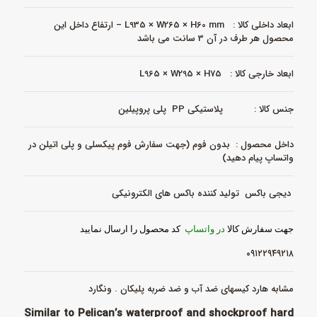
DB‑7502
k
ابعاد داخلی کالا : L935 × W265 × H60 mm – ارتفاع داخل این
هارد
محصول هر طرف در آن 3 سانت می باشد
کیس
مقاوم
|
ابعاد خارجی کالا : L965 × W295 × H75
دیجی
باکس
عدد
جنس کالا : پلاستیکی PP پلی پروپیلین
داخل محصول : بدون فوم (جهت سفارش فوم پیکسلی و پلی اتیلن در
واتساپ پیام دهید)
دیجی باکس تولید کننده باکس های الکترونیکی
جهت سفارش کالا
در واتساپ
کد محصول را ارسال نمایید
۰۹۱۲۲۹۴۹۲۱۸
مشابه هارد کیسهای ضد آب و ضد ضربه پلیکان . ونگارد
Similar to Pelican’s waterproof and shockproof hard