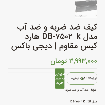
کیف ضد ضربه و ضد آب
مدل DB‑7502 k هارد
کیس مقاوم | دیجی باکس
۳,۹۹۳,۰۰۰
تومان
افزودن
کیف
نوع کالا : کیف ایمنی
به سبد
ضد
خرید
ضربه
و
مزایا : ضد آب و ضد ضربه
ضد
آب
مدل
مدل کالا : DB-7502 K