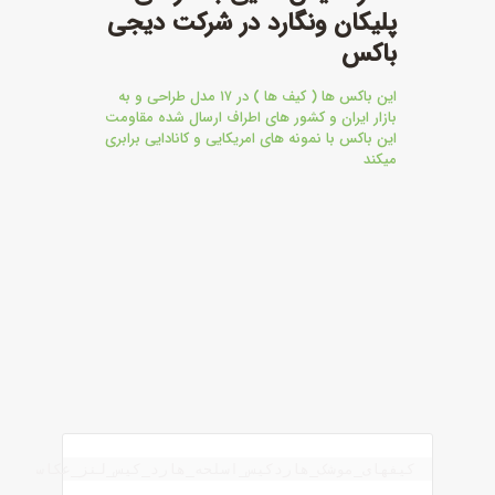
پلیکان ونگارد در شرکت دیجی
باکس
این باکس ها ( کیف ها ) در ۱۷ مدل طراحی و به
بازار ایران و کشور های اطراف ارسال شده مقاومت
این باکس با نمونه های امریکایی و کانادایی برابری
میکند
کیفهای_موشک_هاردکیس_اسلحه_هارد_کیس_لنز_عکاسی_فی