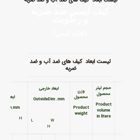
کیف ایمنی ضد ضربه
و رطوبت
(هارد کیس)
لیست ابعاد کیف های ضد آب و ضد
ضربه
حجم لیتر
ابعاد خارجی
وزن
محصول
محصول
ابعاد داخ
OutsideDim
.mm
Product
ide Dim.mm
Product
volume
weight
in liters
 W H
L W
H