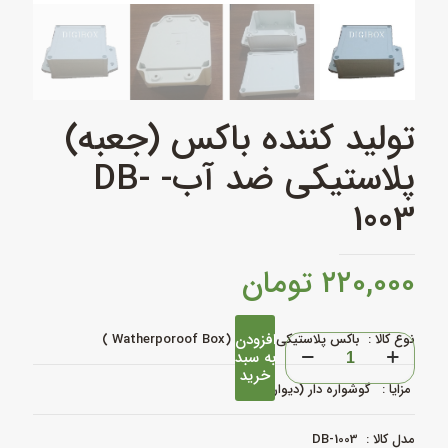
تولید کننده باکس (جعبه)
پلاستیکی ضد آب- DB-
1003
۲۲۰,۰۰۰
تومان
افزودن
نوع کالا : باکس پلاستیکی ضد آب (Watherporoof Box )
تولید
به سبد
کننده
خرید
باکس
مزایا : گوشواره دار (دیواری )
(جعبه)
پلاستیکی
ضد
مدل کالا : DB-1003