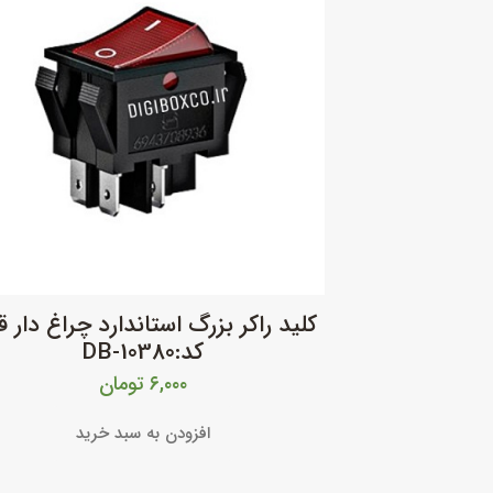
کلید راکر بزرگ استاندارد چراغ دار ق
کد:DB-10380
۶,۰۰۰
تومان
افزودن به سبد خرید