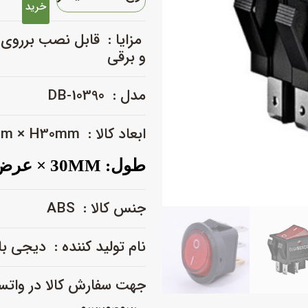
راکر
خرید
بزرگ
مزایا : قابل نصب برروی ت
چراغ
و برقی
دار
قرمز
کد
مدل : DB-10390
:
DB-
ابعاد کالا : L30mm × W25mm × H30mm
10390
عدد
طول: 30MM ×
عرض: 5MM
جنس کالا : ABS
نام تولید کننده : دیجی 
جهت سفارش کالا در واتس