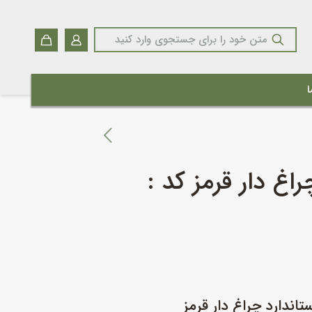
ا
راغ دار قرمز کد :
استاندارد چراغ دار قرمز