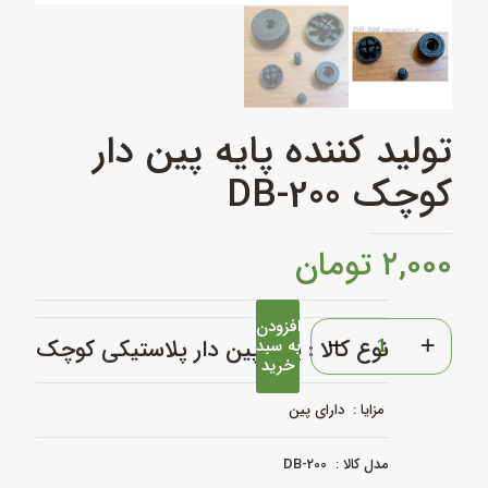
تولید کننده پایه پین دار
کوچک DB-200
۲,۰۰۰
تومان
افزودن
تولید
نوع کالا : پایه
پین دار پلاستیکی
کوچک
به سبد
کننده
خرید
پایه
پین
دار
مزایا : دارای پین
کوچک
DB-
مدل کالا : DB-200
200