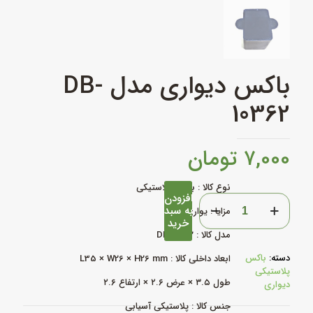
باکس دیواری مدل DB-
10362
۷,۰۰۰
تومان
نوع کالا : باکس پلاستیکی
افزودن
باکس
به سبد
مزایا : یواری
دیواری
خرید
مدل
مدل کالا : DB-10362
DB-
10362
دسته:
باکس
ابعاد داخلی کالا : L35 × W26 × H26 mm
عدد
پلاستیکی
طول ۳.۵ × عرض ۲.۶ × ارتفاع ۲.۶
دیواری
جنس کالا : پلاستیکی آسیابی