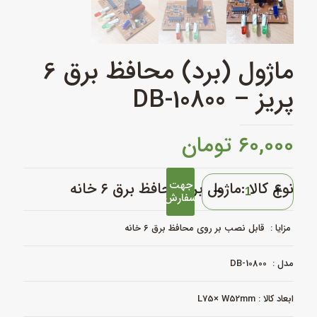
ماژول (برد) محافظ برق 6
پریز – DB-10800
۶۰,۰۰۰
تومان
ماژول
جهت
نوع کالا :ماژول برد محافظ برق ۶ خانه
(برد)
سفارش
محافظ
برق
مزایا : قابل نصب بر روی محافظ برق ۶ خانه
6
پریز
-
مدل : DB-10800
DB-
10800
ابعاد کالا : L75× W52mm
عدد