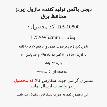
دیجی باکس تولید کننده
ماژول (
برد)
محافظ برق
DB-10800 کد محصول :
ابعاد : : L75×W52mm
ماژول (برد ) ۶ پریز صوتی تصویری با تایم ۳۰ تا ۹۰ ثانیه
با قدرت ۲۵۰۰ و
۱۰ آمپر
حد بالا ۲۴۵ و حد پایین ۱۷۰
با رله ۲۴ ولت
www.DigiBoxco.ir
مشتری گرامی جهت سفارش کالا
کد محصول
را در
واتساپ
ارسال نمایید
این محصول فقط به صورت تعداد قابل سفارش می باشد