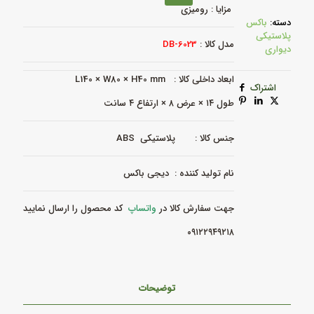
مدل
مزایا : رومیزی
-
دسته:
باکس
DB-
پلاستیکی
6023
مدل کالا :
DB-6023
دیواری
عدد
ابعاد داخلی کالا : L140 × W80 × H40 mm
اشتراک
طول ۱۴ × عرض ۸ × ارتفاع ۴ سانت
جنس کالا : پلاستیکی ABS
نام تولید کننده : دیجی باکس
جهت سفارش کالا در
واتساپ
کد محصول را ارسال نمایید
۰۹۱۲۲۹۴۹۲۱۸
توضیحات