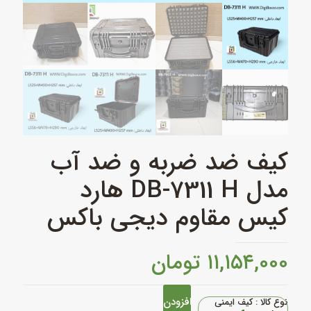
کیف ضد ضربه و ضد آب
مدل DB‑7311 H هارد
کیس مقاوم دیجی باکس
۱۱,۱۵۴,۰۰۰
تومان
افزودن
کیف
نوع کالا : کیف ایمنی