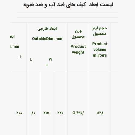
لیست ابعاد کیف های ضد آب و ضد ضربه
حجم لیتر
ابعاد خارجی
وزن
محصول
محصول
ابعاد داخ
OutsideDim
.mm
Product
ide Dim.mm
Product
volume
weight
in liters
 W H
L W
H
۱۸۰
۲۰۰
۸۰
۲۱۵
۲۲۰
/490 G
۱/۲۸