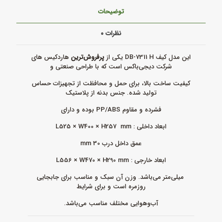
توضیحات
نظرات
۰
این مدل کیف DB‑7311 H یکی از
پرفروش‌ترین
هاردکیس های
شرکت دیجی‌باکس
است که با طراحی صنعتی و
کیفیت ساخت بالا، برای حمل و محافظت از تجهیزات حساس
تولید شده. جنس بدنه از پلاستیک
فشرده و مقاوم PP/ABS بوده و دارای
ابعاد داخلی : L525 × W400 × H257 mm
عمق داخل درب 30 mm
ابعاد خارجی : L556 × W470 × H290 mm
میلی‌متر می‌باشد. وزن آن سبک و مناسب برای جابجایی
روزمره است و برای شرایط
آب‌و‌هوایی مختلف مناسب می‌باشد.