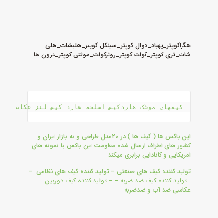
هگزاکوپتر_پهباد_دوال کوپتر_سینکل کوپتر_هلیشات_هلی
شات_تری کوپتر_کوات کوپتر_روترکوات_مولتی کوپتر_درون ها
کیفهای_موشک_هاردکیس_اسلحه_هارد_کیس_لنز_عکاسی_فی
این باکس ها ( کیف ها ) در ۲۰مدل طراحی و به بازار ایران و
کشور های اطراف ارسال شده مقاومت این باکس با نمونه های
امریکایی و کانادایی برابری میکند
تولید کننده کیف های صنعتی – تولید کننده کیف های نظامی –
تولید کننده کیف ضد ضربه – – تولید کننده کیف دوربین
عکاسی ضد آب و ضدضربه