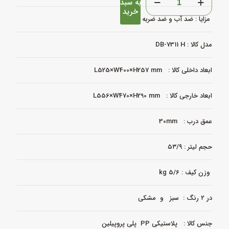
به سبد
ضد
خرید
ضربه
مزایا : ضد آب و ضد ضربه
و
ضد
آب
مدل کالا : DB-7311 H
مدل
DB‑7311
ابعاد داخلی کالا : L525×W400×H257 mm
H
هارد
کیس
ابعاد خارجی کالا : L556×W470×H290 mm
مقاوم
دیجی
باکس
عمق درب : 30mm
عدد
حجم لیتر : ۵۳/۹
وزن کیف : 5/6 kg
در ۲ رنگ : سبز و مشکی
جنس کالا : پلاستیکی PP پلی پروپیلین