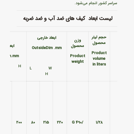
سراسر کشور انجام می‌شود.
لیست ابعاد کیف های ضد آب و ضد ضربه
حجم لیتر
ابعاد خارجی
وزن
محصول
محصول
ابعاد داخ
OutsideDim
.mm
Product
ide Dim.mm
Product
volume
weight
in liters
 W H
L W
H
۱۸۰
۲۰۰
۸۰
۲۱۵
۲۲۰
/490 G
۱/۲۸