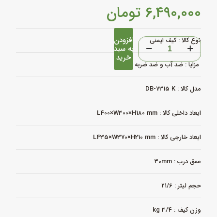
۶,۴۹۰,۰۰۰
تومان
افزودن
کیف
نوع کالا : کیف ایمنی
به سبد
ضد
خرید
ضربه
مزایا : ضد آب و ضد ضربه
و
ضد
آب
مدل کالا : DB-7315 K
مدل
DB‑7315
ابعاد داخلی کالا : L400×W300×H180 mm
K
هارد
کیس
ابعاد خارجی کالا : L435×W370×H210 mm
مقاوم
دیجی
باکس
عمق درب : 30mm
عدد
حجم لیتر : ۲۱/۶
وزن کیف : 3/4 kg