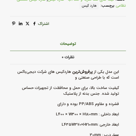
نظامی
برچسب:
هارد کیس
اشتراک
توضیحات
نظرات
۰
این مدل یکی از
پرفروش‌ترین
هاردکیس های شرکت دیجی‌باکس
است که با طراحی صنعتی و
کیفیت ساخت بالا، برای حمل و محافظت از تجهیزات حساس
تولید شده. جنس بدنه از پلاستیک
فشرده و مقاوم PP/ABS بوده و دارای
ابعاد داخلی : L400 × W300 × H180mm
ابعاد خارجی :L435W370×H210mm
عمق درب : 30mm