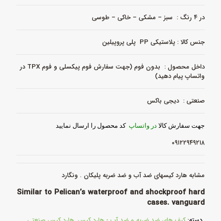
در ۴ رنگ : سبز – مشکی – خاکی – طوسی
جنس کالا : پلاستیکی PP پلی پروپیلین
داخل محصول : بدون فوم (جهت سفارش فوم پیکسلی و فوم TPX در
واتساپ پیام دهید)
صنعتی : دیجی باکس
جهت سفارش کالا
در واتساپ
کد محصول را ارسال نمایید
۰۹۱۲۲۹۴۹۲۱۸
مشابه هارد کیسهای ضد آب و ضد ضربه پلیکان . ونگارد
Similar to Pelican’s waterproof and shockproof hard
cases. vanguard
دسته:
کیف های ضد ضربه و ضد آب - هارد کیس
,
هارد کیس صنعتی