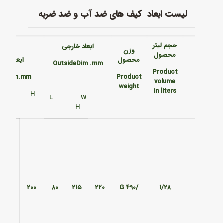
لیست ابعاد کیف های ضد آب و ضد ضربه
حجم لیتر
ابعاد خارجی
وزن
محصول
محصول
ابعاد داخ
OutsideDim
.mm
Product
ide Dim.mm
Product
volume
weight
in liters
 W H
L W
H
۱۸۰
۲۰۰
۸۰
۲۱۵
۲۲۰
/490 G
۱/۲۸