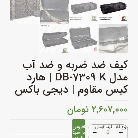
کیف ضد ضربه و ضد آب
مدل DB‑7309 K | هارد
کیس مقاوم | دیجی باکس
۲,۶۰۷,۰۰۰
تومان
افزودن
کیف
نوع کالا : کیف ایمنی
به سبد
ضد