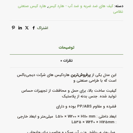
دسته:
کیف های ضد ضربه و ضد آب - هارد کیس
,
هارد کیس صنعتی
نظامی
اشتراک
توضیحات
نظرات
۰
این مدل یکی از
پرفروش‌ترین
هاردکیس های شرکت دیجی‌باکس
است که با طراحی صنعتی و
کیفیت ساخت بالا، برای حمل و محافظت از تجهیزات حساس
تولید شده. جنس بدنه از پلاستیک
فشرده و مقاوم PP/ABS بوده و دارای
ابعاد داخلی : L510 × W200 × H110 mm میلی‌متر و ابعاد خارجی
: L535 × W240 × H125mm
میلی‌متر می‌باشد. وزن آن سبک و مناسب برای جابجایی