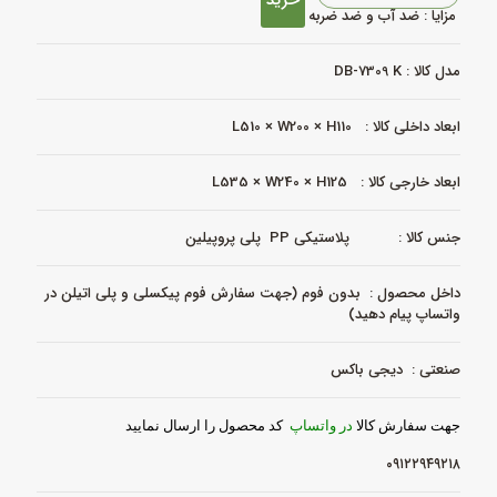
خرید
ضربه
مزایا : ضد آب و ضد ضربه
و
ضد
آب
مدل کالا : DB-7309 K
مدل
DB‑7309
ابعاد داخلی کالا : L510 × W200 × H110
K
|
هارد
ابعاد خارجی کالا : L535 × W240 × H125
کیس
مقاوم
|
جنس کالا : پلاستیکی PP پلی پروپیلین
دیجی
باکس
داخل محصول : بدون فوم (جهت سفارش فوم پیکسلی و پلی اتیلن در
عدد
واتساپ پیام دهید)
صنعتی : دیجی باکس
جهت سفارش کالا
در واتساپ
کد محصول را ارسال نمایید
۰۹۱۲۲۹۴۹۲۱۸