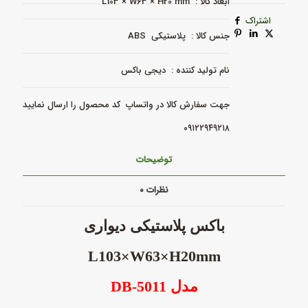
ابعاد کالا : L103 × W63 × H20 mm
اشتراک
جنس کالا : پلاستیکی ABS
نام تولید کننده : دیجی باکس
جهت سفارش کالا در واتساپ کد محصول را ارسال نمایید
۰۹۱۲۲۹۴۹۲۱۸
توضیحات
نظرات
۰
باکس پلاستیکی
دیواری
L103×W63×H20mm
مدل
DB-5011