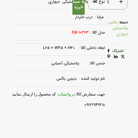
به سبد
نوع کالا : باکس پلاستیکی دیواری
پلاستیکی
خرید
دیواری
کد
مزایا : درب خاردار
DB-
دسته:
باکس
10363-
پلاستیکی
L65×W45xH30mm
مدل کالا :
DB-10363
دیواری
عدد
ابعاد داخلی کالا : L65 × W45 × H30
اشتراک
جنس کالا : پلاستیکی آسیابی
نام تولید کننده : دیجی باکس
جهت سفارش کالا
در واتساپ
کد محصول را ارسال نمایید
۰۹۱۲۲۹۴۹۲۱۸