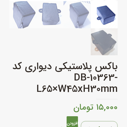
باکس پلاستیکی دیواری کد
DB-10363-
L65×W45xH30mm
۱۵,۰۰۰
تومان
افزودن
باکس