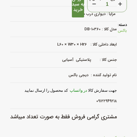
به سبد
پلاستیکی
خرید
دیواری
مزایا : دیواری درب خاردار
کد
DB-
دسته:
10360
مدل کالا : DB-10360
باکس
عدد
ابعاد داخلی کالا : L60 × W30 × H26
جنس کالا : پلاستیکی آسیابی
نام تولید کننده : دیجی باکس
جهت سفارش کالا
در واتساپ
کد محصول را ارسال نمایید
۰۹۱۲۲۹۴۹۲۱۸
مشتری گرامی فروش فقط به صورت تعداد میباشد