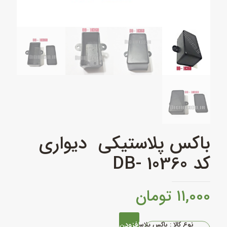
باکس پلاستیکی دیواری
کد DB- 10360
۱۱,۰۰۰
تومان
افزودن
نوع کالا : باکس پلاستیکی
باکس