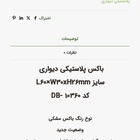
پلاستیکی دیواری
اشتراک
توضیحات
نظرات
۰
باکس پلاستیکی دیواری
سایز L60×W30xH26mm
کد DB- 10360
نوع رنگ باکس مشکی
وضعیت جدید