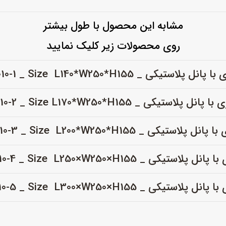
مشابه این محصول با طول بیشتر
روی محصولات زیر کلیک نمایید
لاستیکی _ DB-9010-1 _ Size L140*W250*H155
پلاستیکی _ DB-9010-2 _ Size L170*W250*H155
استیکی _ DB-9010-3 _ Size L200*W250*H155
استیکی _ DB-9010-4 _ Size L250×W250×H155
استیکی _ DB-9010-5 _ Size L300×W250×H155