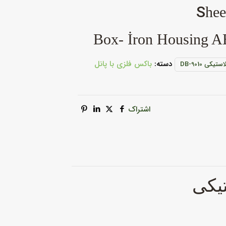
hee
Box- İron Housing AB
دسته:
باکس فلزی با پانل
کی DB-9010
اشتراک
تیکی