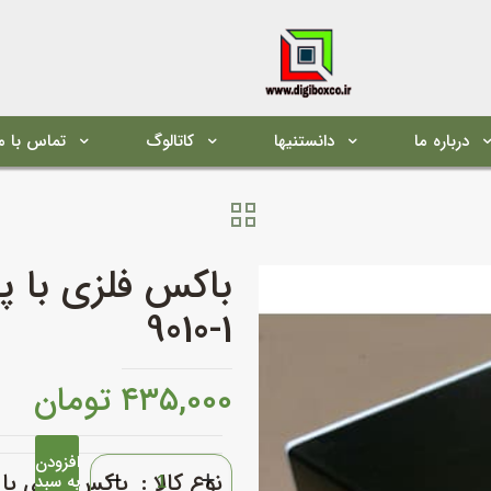
درباره ما
دانستنیها
کاتالوگ
تماس با م
9010-1
۴۳۵,۰۰۰
تومان
افزودن
باکس
نوع کالا :
باکس فلزی با 
به سبد