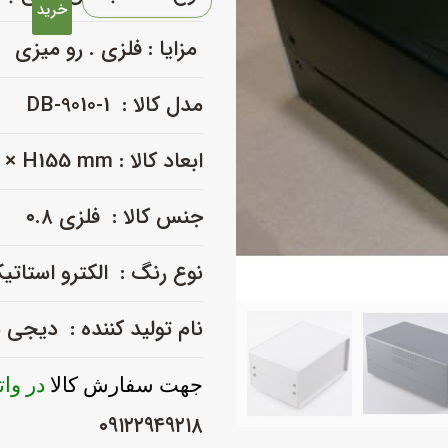
فلزی
خرید
با
مزایا : فلزی . رو میزی
پانل
پلاستیکی
مدل کالا : DB-9010-1
_DB-
9010-
ابعاد کالا : L140 × W250 × H155 mm
1
عدد
جنس کالا : فلزی ۰.۸
نوع رنگ : الکترو استاتی
نام تولید کننده : دیجی
جهت سفارش کالا
در وا
۰۹۱۲۲۹۴۹۲۱۸