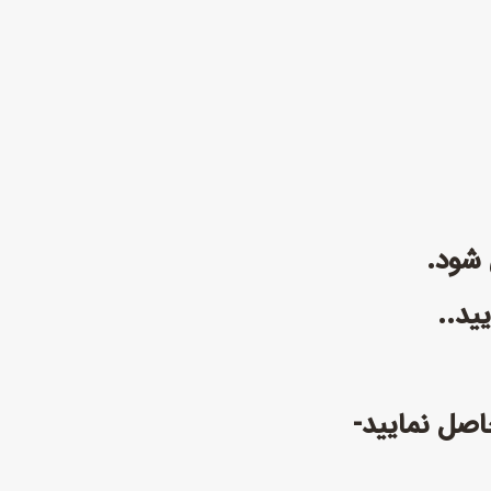
ید..
اصل نمایید-