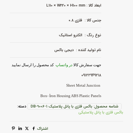
عدد
ابعاد کالا : L110 × W220 × H100 mm
جنس کالا : فلزی ۰.۸
نوع رنگ : الکترو استاتیک
نام تولید کننده : دیجی باکس
جهت سفارش کالا
در واتساپ
کد محصول را ارسال نمایید
۰۹۱۲۲۹۴۹۲۱۸
Sheet Metal Junction
Box- İron Housing ABS Plastic Panels
شناسه محصول:
باکس فلزی با پانل پلاستیک DB-9006-1
دسته:
باکس فلزی با پانل پلاستیکی
اشتراک