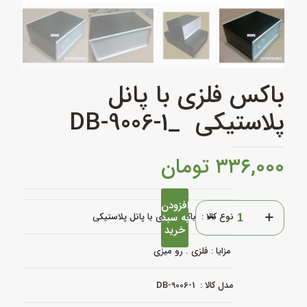
باکس فلزی با پانل
پلاستیکی _DB-9006-1
۳۳۶,۰۰۰
تومان
افزودن
باکس
نوع کالا :
به سبد
باکس فلزی با پانل پلاستیکی
فلزی
خرید
با
پانل
مزایا : فلزی . رو میزی
پلاستیکی
_DB-
9006-
مدل کالا : DB-9006-1
1