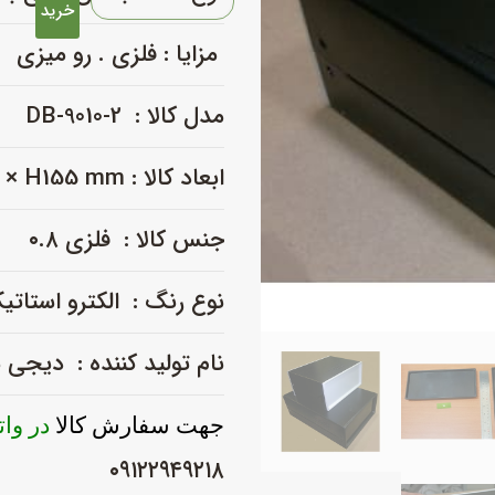
فلزی
خرید
با
مزایا : فلزی . رو میزی
پانل
پلاستیکی
مدل کالا : DB-9010-2
_
DB-
ابعاد کالا : L170 × W250 × H155 mm
9010-
2
عدد
جنس کالا : فلزی ۰.۸
نوع رنگ : الکترو استاتی
نام تولید کننده : دیجی
جهت سفارش کالا
در وا
۰۹۱۲۲۹۴۹۲۱۸