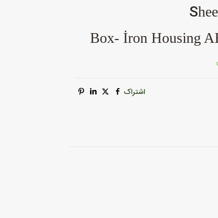
hee
Box- İron Housing AB
اشتراک