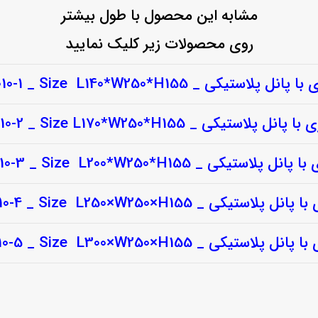
مشابه این محصول با طول بیشتر
روی محصولات زیر کلیک نمایید
لاستیکی _ DB-9010-1 _ Size L140*W250*H155
پلاستیکی _ DB-9010-2 _ Size L170*W250*H155
استیکی _ DB-9010-3 _ Size L200*W250*H155
استیکی _ DB-9010-4 _ Size L250×W250×H155
استیکی _ DB-9010-5 _ Size L300×W250×H155