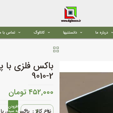
درباره ما
دانستنیها
کاتالوگ
تماس با م
9010-2
۴۵۲,۰۰۰
تومان
افزودن
باکس
نوع کالا :
باکس فلزی با 
به سبد