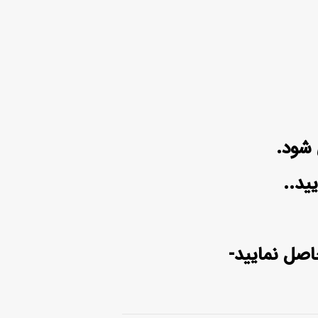
ید..
اصل نمایید-