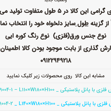
وضعیت جدید
این کالا در ۵ طول متفاوت تولید می شود.
 از گزینه
طول
سایز دلخواه خود را انتخاب نمای
نوع جنس ورق(فلزی) نوع رنگ کوره ایی
فارش گذاری از بابت موجود بودن کالا اطمینان
۰۹۱۲۲۹۴۹۲۱۸
مشابه این کالا روی محصولات زیر کلیک نمایید
ی با پانل پلاستیکی _ DB-9004-1 – L110×W180×H100
فلزی با پانل پلاستیکی _
_ L140×W180×H100
9004-2