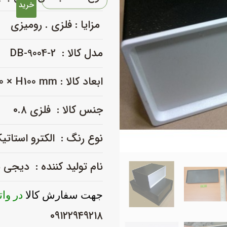
فلزی
خرید
با
مزایا : فلزی . رومیزی
پانل
پلاستیکی
مدل کالا : DB-9004-2
_DB-
9004-
ابعاد کالا : L140 × W180 × H100 mm
2
عدد
جنس کالا : فلزی ۰.۸
نوع رنگ : الکترو استاتی
نام تولید کننده : دیجی
جهت سفارش کالا
در وا
۰۹۱۲۲۹۴۹۲۱۸