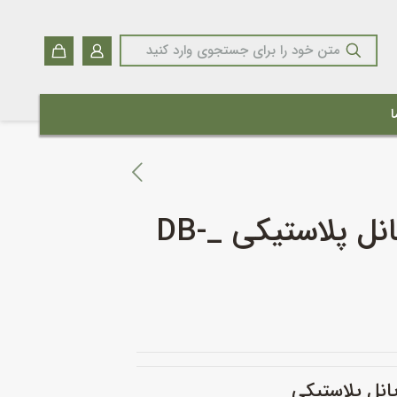
ا
باکس فلزی با پانل پلاستیکی _DB-
انل پلاستیکی