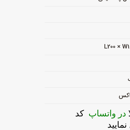
باکس
در واتساپ
کد
مایید