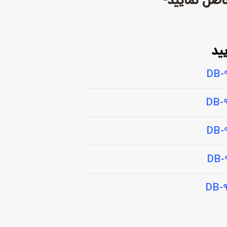
اصل نمایید-
ید