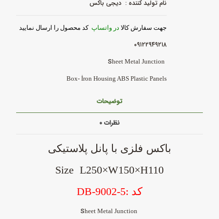
نام تولید کننده : دیجی باکس
جهت سفارش کالا
در واتساپ
کد محصول را ارسال نمایید
۰۹۱۲۲۹۴۹۲۱۸
S
heet Metal Junction
Box- İron Housing ABS Plastic Panels
توضیحات
نظرات
۰
باکس
فلزی با پانل پلاستیکی
Size L250×W150×H110
کد :DB-9002-5
S
heet Metal Junction