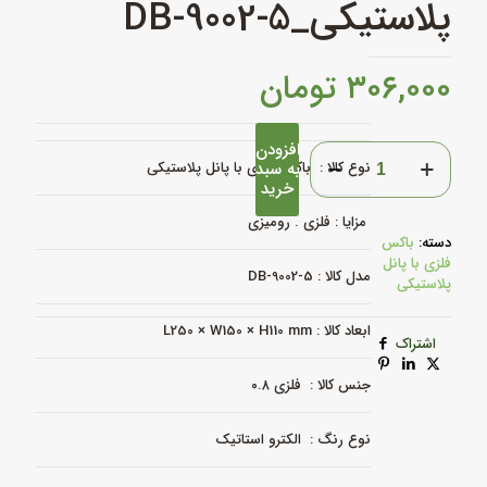
پلاستیکی_DB-9002-5
۳۰۶,۰۰۰
تومان
افزودن
باکس
نوع کالا :
به سبد
باکس فلزی با پانل پلاستیکی
فلزی
خرید
با
پانل
مزایا : فلزی . رومیزی
پلاستیکی_DB-
دسته:
باکس
9002-
فلزی با پانل
5
مدل کالا : DB-9002-5
پلاستیکی
عدد
ابعاد کالا : L250 × W150 × H110 mm
اشتراک
جنس کالا : فلزی ۰.۸
نوع رنگ : الکترو استاتیک