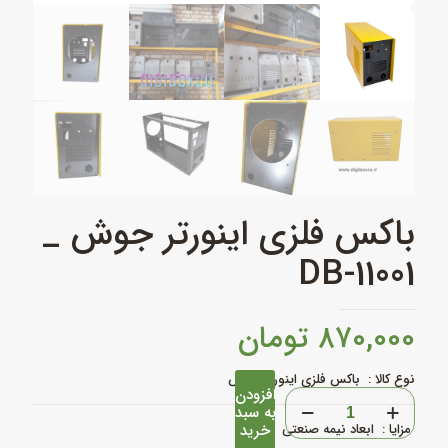
باکس فلزی اینورتر جوش _
DB-11001
۸۷۰,۰۰۰
تومان
نوع کالا : باکس فلزی اینورتر جوش
افزودن
باکس
به سبد
فلزی
مزایا : ابعاد نیمه صنعتی
خرید
اینورتر