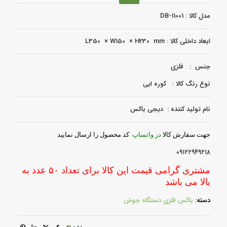
جوش
_
مدل کالا : DB-11001
DB-
11001
عدد
ابعاد داخلی کالا : L350 × W150 × H230 mm
جنس : فلزی
نوع رنگ کالا : کوره ایی
نام تولید کننده : دیجی باکس
جهت سفارش کالا
در واتساپ
کد محصول را ارسال نمایید
۰۹۱۲۲۹۴۹۲۱۸
مشتری گرامی قیمت این کالا برای تعداد ۵۰ عدد به
بالا می باشد
دسته:
باکس فلزی دستگاه جوش