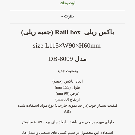
توضیحات
نظرات
۰
باکس ریلی Raili box (جعبه ریلی)
size L115×W90×H60mm
مدل DB-8009
وضعیت جدید
ابعاد: باکس (جعبه)
طول (mm 155)
عرض (mm 90)
ارتفاع (mm 60)
کیفیت بسیار خوب(در حد نمونه خارجی) نوع مواد استفاده شده
ABS
دارای
مهره برنجی
می باشد .
ابعاد جای برد ۹۰×۸۰ میلیمتر
استفاده این محصول در
سیم کشی های صنعتی
و مبدل ها،