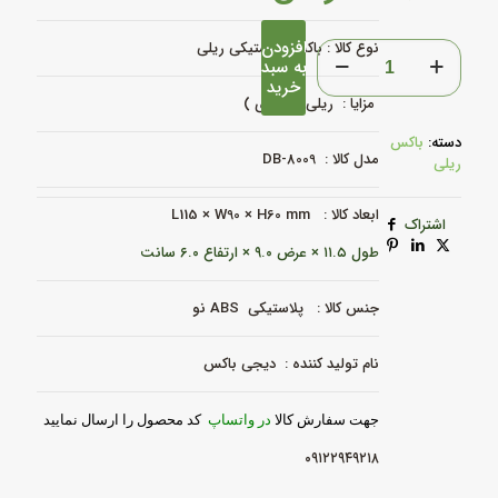
افزودن
باکس
نوع کالا : باکس پلاستیکی ریلی
به سبد
ریلی
خرید
(جعبه
مزایا : ریلی (دیواری )
ریلی)
DB-
دسته:
باکس
8009
مدل کالا : DB-8009
ریلی
عدد
ابعاد کالا : L115 × W90 × H60 mm
اشتراک
طول ۱۱.۵ × عرض ۹.۰ × ارتفاع ۶.۰ سانت
جنس کالا : پلاستیکی ABS نو
نام تولید کننده : دیجی باکس
جهت سفارش کالا
در واتساپ
کد محصول را ارسال نمایید
۰۹۱۲۲۹۴۹۲۱۸