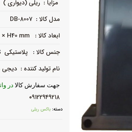
مزایا : ریلی (دیواری )
DB-
8007
مدل کالا : DB-8007
عدد
ابعاد کالا : L145 × W90 × H40 mm
جنس کالا : پلاستیکی ABS نو
نام تولید کننده : دیجی
جهت سفارش کالا
در وا
۰۹۱۲۲۹۴۹۲۱۸
دسته:
باکس ریلی