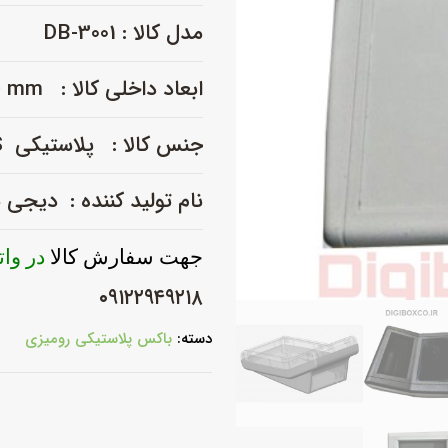
DB-
مدل کالا : DB-3001
3001
عدد
ابعاد داخلی کالا : L156 × W114 × H76 mm
جنس کالا : پلاستیکی ABS نو
نام تولید کننده : دیجی
جهت سفارش کالا
در وا
۰۹۱۲۲۹۴۹۲۱۸
دسته:
باکس پلاستیکی رومیزی