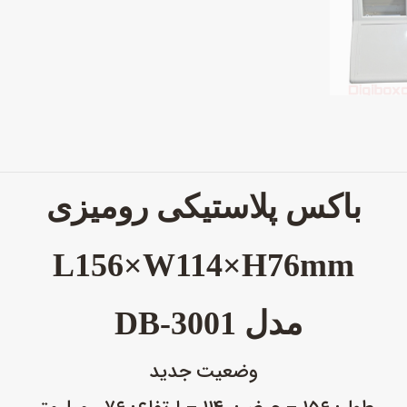
باکس پلاستیکی
رومیزی
L156×W114×H76mm
مدل DB-3001
وضعیت جدید