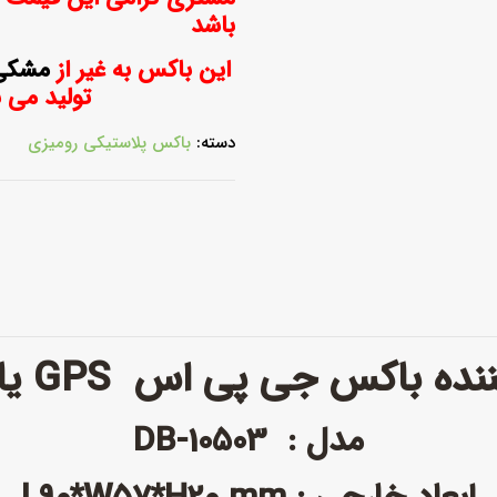
باشد
این باکس به غیر از
مشکی
تولید می 
دسته:
باکس پلاستیکی رومیزی
ننده باکس
جی پی اس GPS یا ردیاب
مدل : DB-10503