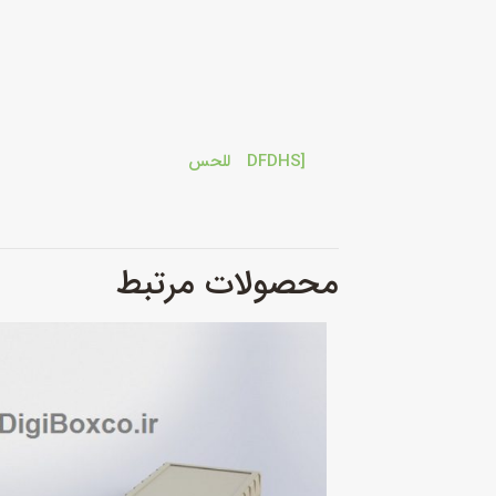
[DFDHS للحس
محصولات مرتبط