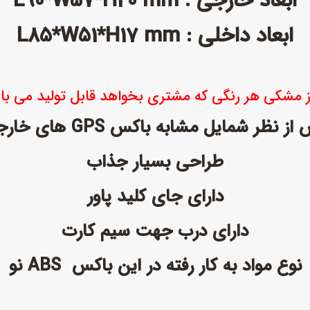
ابعاد خارجی : L90*W57*H20 mm
ابعاد داخلی : L85*W51*H17 mm
ز مشکی هر رنگی که مشتری بخواهد قابل تولید می باش
 نظر شمایل مشابه باکس GPS های خارجی است
طراحی بسیار جذاب
دارای جای کلید پاور
دارای درب جهت سیم کارت
نوع مواد به کار رفته در این باکس ABS نو