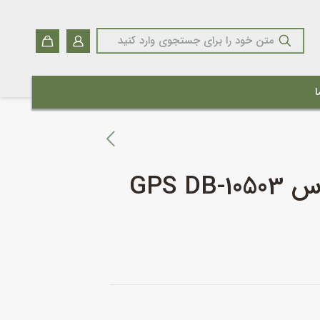
ا
GPS D