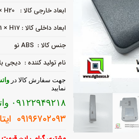
اس
ابعاد خارجی کالا : L90 × W57 × H20
GPS
DB-
ابعاد داخلی کالا : L85 × W51 × H17
10503
عدد
جنس کالا : ABS نو
نام تولید کننده : دیجی 
جهت سفارش کالا
در
وات
نمایید
۰۹۱۲۲۹۴۹۲۱۸ واتساپ
۰۹۱۹۶۷۰۲۰۹۳ ایتا