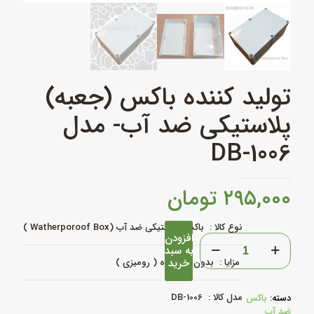
تولید کننده باکس (جعبه)
پلاستیکی ضد آب- مدل
DB-1006
۲۹۵,۰۰۰
تومان
نوع کالا : باکس پلاستیکی ضد آب (Watherporoof Box )
افزودن
تولید
به سبد
کننده
خرید
مزایا : بدون گوشواره ( رومیزی )
باکس
(جعبه)
پلاستیکی
مدل کالا : DB-1006
دسته:
باکس
ضد
ضد آب