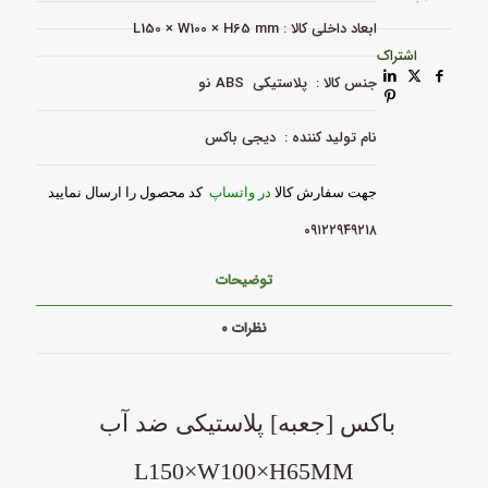
آب-
مدل
ابعاد داخلی کالا : L150 × W100 × H65 mm
DB-
اشتراک
1006
جنس کالا : پلاستیکی ABS نو
عدد
نام تولید کننده : دیجی باکس
جهت سفارش کالا
در واتساپ
کد محصول را ارسال نمایید
۰۹۱۲۲۹۴۹۲۱۸
توضیحات
نظرات
۰
باکس [جعبه] پلاستیکی ضد آب
L150×W100×H65MM