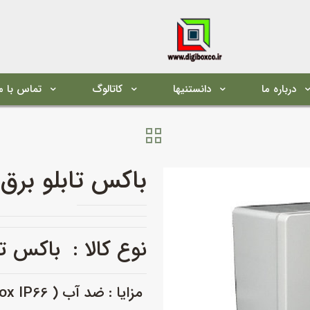
درباره ما
دانستنیها
کاتالوگ
تماس با م
باکس تابلو برق با
نوع کالا : باکس ت
مزایا : ضد آب ( Watherporoof Box IP66 )