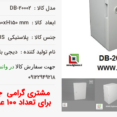
مدل کالا : DB-20002
ابعاد کالا : L350 xW250xH150 mm
جنس کالا : پلاستیکی ABS نو
نام تولید کننده : دیجی 
جهت سفارش کالا
در وات
۰۹۱۲۲۹۴۹۲۱۸
مشتری گرامی جه
برای