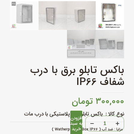
باکس تابلو برق با درب
شفاف IP66
۳۰۰,۰۰۰
تومان
نوع کالا : باکس تابلو برق پلاستیکی با درب مات
افزودن
باکس
به سبد
تابلو
خرید
مزایا : ضد آب ( Watherporoof Box IP66 )
برق