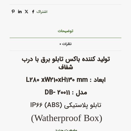
اشتراک
توضیحات
نظرات
۰
تولید کننده باکس تابلو برق با درب
شفاف
ابعاد : L280 xW210xH130 mm
مدل : DB- 20011
تابلو پلاستیکی (ABS) IP66
(Watherproof Box)
وضعیت جدید