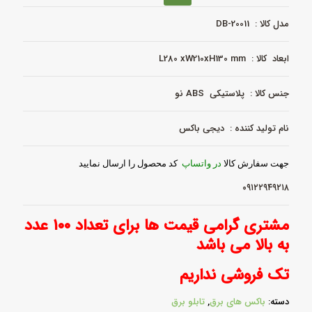
با
درب
مدل کالا : DB-20011
شفاف
IP66
عدد
ابعاد کالا : L280 xW210xH130 mm
جنس کالا : پلاستیکی ABS نو
نام تولید کننده : دیجی باکس
جهت سفارش کالا
در واتساپ
کد محصول را ارسال نمایید
۰۹۱۲۲۹۴۹۲۱۸
مشتری گرامی قیمت ها برای تعداد ۱۰۰ عدد
به بالا می باشد
تک فروشی نداریم
دسته:
باکس های برق
,
تابلو برق