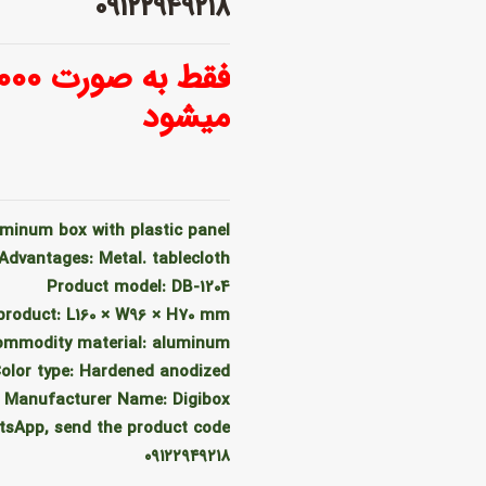
۰۹۱۲۲۹۴۹۲۱۸
میشود
uminum box with plastic panel
Advantages: Metal. tablecloth
Product model: DB-1204
 product: L160 × W96 × H70 mm
ommodity material: aluminum
olor type: Hardened anodized
Manufacturer Name: Digibox
tsApp, send the product code
۰۹۱۲۲۹۴۹۲۱۸