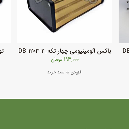
یومی رادیاتی مدل_ DB-
باکس آلومینیومی چهار تکه_DB-1203-2
تو
۱۹۳,۰۰۰
تومان
افزودن به سبد خرید