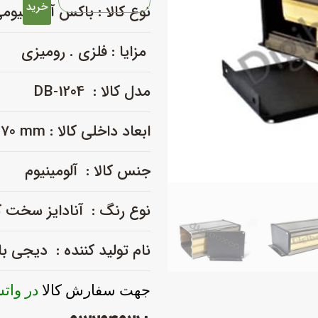
آلومینیومی
خرید
نوع کالا :
باکس آلومینیوم
شش
تیکه
مزایا : فلزی . رومیزی
_DB-
1204
مدل کالا : DB-1204
عدد
ابعاد داخلی کالا : L160 × W96 × H70 mm
جنس کالا : آلومینیوم
نوع رنگ : آنادایز سخت 
نام تولید کننده : دیجی 
جهت سفارش کالا
در وات