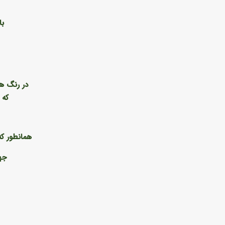
با
در رنگ ها
که 
همانطور که
جه