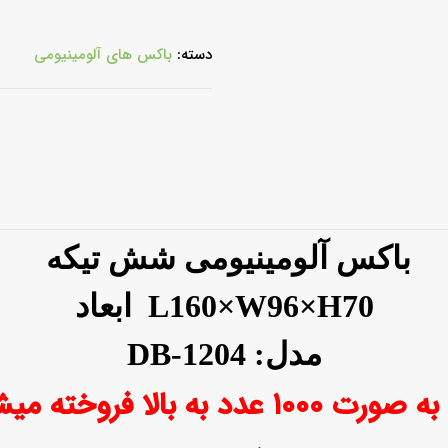
دسته:
باکس های آلومینیومی
باکس آلومینیومی شش تیکه
L160×W96×H70
ابعاد
مدل: DB-1204
۱۰۰۰ عدد به بالا فروخته میشود