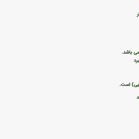
ر
می باشد.
رد
ایی) است.
د