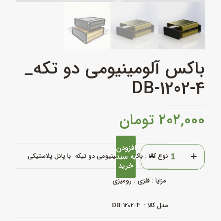
باکس آلومینیومی دو تکه_
DB-1202-4
۲۰۲,۰۰۰
تومان
افزودن
باکس
نوع کالا :
به سبد
باکس آلومینیومی دو تیکه با پانل پلاستیکی
آلومینیومی
خرید
دو
تکه_
مزایا : فلزی . رومیزی
DB-
1202-
4
مدل کالا : DB-1202-4
عدد