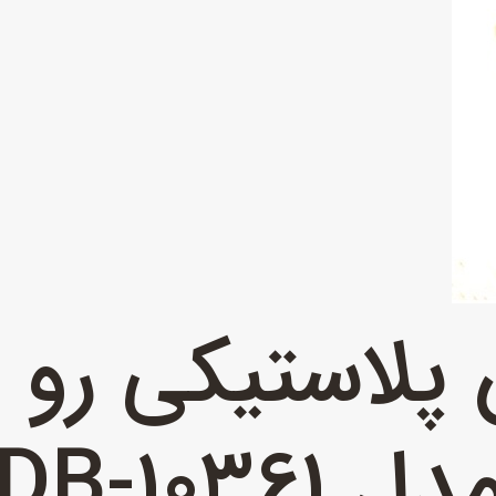
پلاستیکی رو 
دل DB-10361