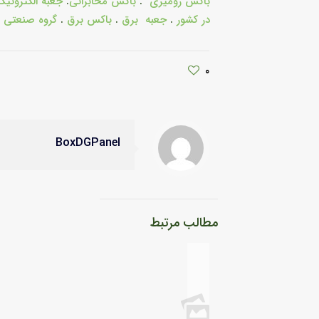
باکس رومیزی
.
باکس مخابراتی
.
جعبه الکترونیک
در کشور
.
جعبه برق
.
باکس برق
.
گروه صنعتی 
۰
BoxDGPanel
مطالب مرتبط