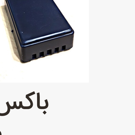
باکس 
م